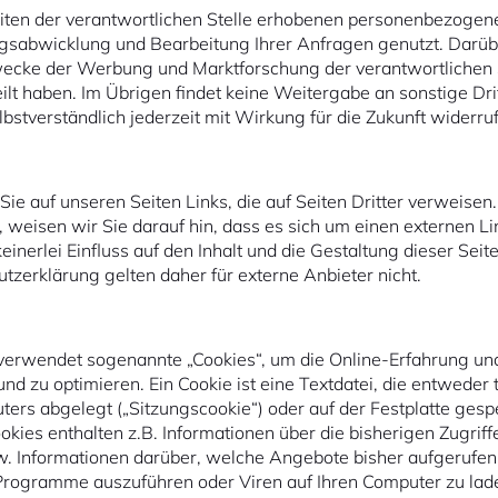
ten der verantwortlichen Stelle erhobenen personenbezogen
agsabwicklung und Bearbeitung Ihrer Anfragen genutzt. Darübe
wecke der Werbung und Marktforschung der verantwortlichen S
eilt haben. Im Übrigen findet keine Weitergabe an sonstige Dritt
bstverständlich jederzeit mit Wirkung für die Zukunft widerru
 Sie auf unseren Seiten Links, die auf Seiten Dritter verweisen.
t, weisen wir Sie darauf hin, dass es sich um einen externen Li
keinerlei Einfluss auf den Inhalt und die Gestaltung dieser Sei
tzerklärung gelten daher für externe Anbieter nicht.
e verwendet sogenannte „Cookies“, um die Online-Erfahrung un
und zu optimieren. Ein Cookie ist eine Textdatei, die entweder
ers abgelegt („Sitzungscookie“) oder auf der Festplatte gesp
okies enthalten z.B. Informationen über die bisherigen Zugriff
. Informationen darüber, welche Angebote bisher aufgerufe
 Programme auszuführen oder Viren auf Ihren Computer zu la