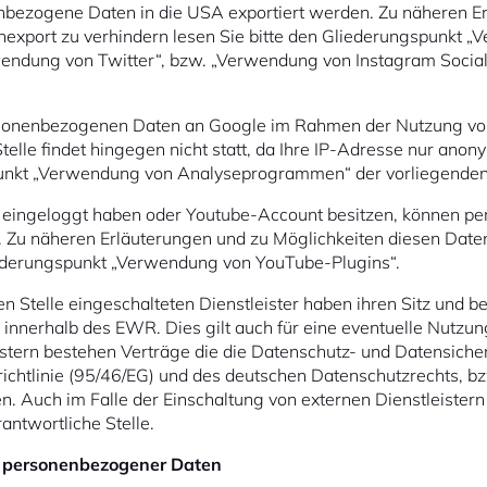
nbezogene Daten in die USA exportiert werden. Zu näheren E
nexport zu verhindern lesen Sie bitte den Gliederungspunkt 
wendung von Twitter“, bzw. „Verwendung von Instagram Social
ersonenbezogenen Daten an Google im Rahmen der Nutzung 
telle findet hingegen nicht statt, da Ihre IP-Adresse nur anony
Punkt „Verwendung von Analyseprogrammen“ der vorliegenden
e eingeloggt haben oder Youtube-Account besitzen, können p
. Zu näheren Erläuterungen und zu Möglichkeiten diesen Date
iederungspunkt „Verwendung von YouTube-Plugins“.
n Stelle eingeschalteten Dienstleister haben ihren Sitz und be
ch innerhalb des EWR. Dies gilt auch für eine eventuelle Nutz
istern bestehen Verträge die die Datenschutz- und Datensich
ichtlinie (95/46/EG) und des deutschen Datenschutzrechts, b
 Auch im Falle der Einschaltung von externen Dienstleistern 
rantwortliche Stelle.
 personenbezogener Daten