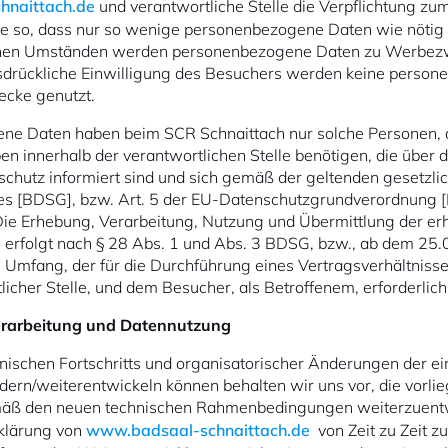
hnaittach.de
und verantwortliche Stelle die Verpflichtung zu
te so, dass nur so wenige personenbezogene Daten wie nötig 
inen Umständen werden personenbezogene Daten zu Werbezwe
usdrückliche Einwilligung des Besuchers werden keine perso
cke genutzt.
ene Daten haben beim SCR Schnaittach nur solche Personen, d
n innerhalb der verantwortlichen Stelle benötigen, die über d
hutz informiert sind und sich gemäß der geltenden gesetzl
s [BDSG], bzw. Art. 5 der EU-Datenschutzgrundverordnung [
 Die Erhebung, Verarbeitung, Nutzung und Übermittlung der e
rfolgt nach § 28 Abs. 1 und Abs. 3 BDSG, bzw., ab dem 25.0
 Umfang, der für die Durchführung eines Vertragsverhältnis
licher Stelle, und dem Besucher, als Betroffenem, erforderlich 
rarbeitung und Datennutzung
nischen Fortschritts und organisatorischer Änderungen der e
dern/weiterentwickeln können behalten wir uns vor, die vorli
äß den neuen technischen Rahmenbedingungen weiterzuentwi
klärung von
www.badsaal-schnaittach.de
von Zeit zu Zeit zu