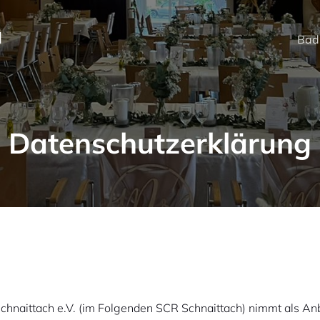
h
Bad
Datenschutzerklärung
chnaittach e.V. (im Folgenden SCR Schnaittach) nimmt als Anb