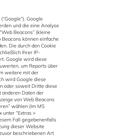
 (“Google”). Google
erden und die eine Analyse
 “Web Beacons” (kleine
b Beacons können einfache
en. Die durch den Cookie
ließlich Ihrer IP-
t. Google wird diese
zuwerten, um Reports über
m weitere mit der
ch wird Google diese
n oder soweit Dritte diese
it anderen Daten der
 Anzeige von Web Beacons
ieren” wählen (Im MS
x unter “Extras >
diesem Fall gegebenenfalls
tzung dieser Website
 zuvor beschriebenen Art