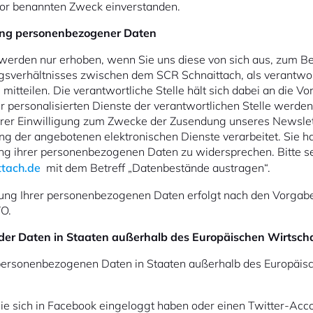
or benannten Zweck einverstanden.
ung personenbezogener Daten
erden nur erhoben, wenn Sie uns diese von sich aus, zum Be
gsverhältnisses zwischen dem SCR Schnaittach, als verantwort
mitteilen. Die verantwortliche Stelle hält sich dabei an die V
ersonalisierten Dienste der verantwortlichen Stelle werden
hrer Einwilligung zum Zwecke der Zusendung unseres Newslet
g der angebotenen elektronischen Dienste verarbeitet. Sie ha
ung ihrer personenbezogenen Daten zu widersprechen. Bitte s
ttach.de
mit dem Betreff „Datenbestände austragen“.
zung Ihrer personenbezogenen Daten erfolgt nach den Vorgab
O.
der Daten in Staaten außerhalb des Europäischen Wirtsc
er personenbezogenen Daten in Staaten außerhalb des Europäi
ie sich in Facebook eingeloggt haben oder einen Twitter-Acco