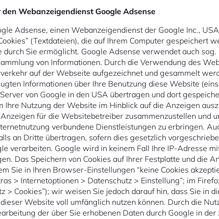
r den Webanzeigendienst Google Adsense
gle Adsense, einen Webanzeigendienst der Google Inc., USA
ookies” (Textdateien), die auf Ihrem Computer gespeichert w
 durch Sie ermöglicht. Google Adsense verwendet auch sog.
r Sammlung von Informationen. Durch die Verwendung des We
verkehr auf der Webseite aufgezeichnet und gesammelt werd
ten Informationen über Ihre Benutzung diese Website (einsch
Server von Google in den USA übertragen und dort gespeicher
m Ihre Nutzung der Website im Hinblick auf die Anzeigen aus
d Anzeigen für die Websitebetreiber zusammenzustellen und u
ternetnutzung verbundene Dienstleistungen zu erbringen. Au
ls an Dritte übertragen, sofern dies gesetzlich vorgeschriebe
e verarbeiten. Google wird in keinem Fall Ihre IP-Adresse m
gen. Das Speichern von Cookies auf Ihrer Festplatte und die
em Sie in Ihren Browser-Einstellungen “keine Cookies akzept
tras > Internetoptionen > Datenschutz > Einstellung”; im Firefo
z > Cookies”); wir weisen Sie jedoch darauf hin, dass Sie in 
 dieser Website voll umfänglich nutzen können. Durch die Nu
Bearbeitung der über Sie erhobenen Daten durch Google in der